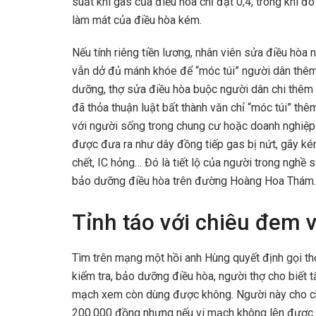
suất khí gas của điều hòa chỉ đạt 0,4, trong khi đ
làm mát của điều hòa kém.
Nếu tính riêng tiền lương, nhân viên sửa điều hòa 
vẫn dở đủ mánh khóe để “móc túi” người dân thêm
dưỡng, thợ sửa điều hòa buộc người dân chi thêm
đã thỏa thuận luật bất thành văn chỉ “móc túi” t
với người sống trong chung cư hoặc doanh nghiệp 
được đưa ra như dây đồng tiếp gas bị nứt, gãy ké
chết, IC hỏng… Đó là tiết lộ của người trong nghề 
bảo dưỡng điều hòa trên đường Hoàng Hoa Thám.
Tỉnh táo với chiêu đem 
Tìm trên mạng một hồi anh Hùng quyết định gọi th
kiểm tra, bảo dưỡng điều hòa, người thợ cho biết 
mạch xem còn dùng được không. Người này cho cho
200.000 đồng nhưng nếu vi mạch không lên được th