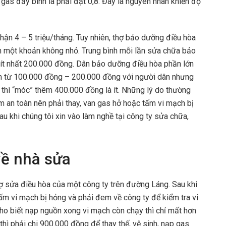
ó gas đầy bình là phải đạt 0,8. Đây là nguyên nhân khiến độ
nhận 4 – 5 triệu/tháng. Tuy nhiên, thợ bảo dưỡng điều hòa
 một khoản không nhỏ. Trung bình mỗi lần sửa chữa bảo
 ít nhất 200.000 đồng. Dân bảo dưỡng điều hòa phần lớn
hêm từ 100.000 đồng – 200.000 đồng với người dân nhưng
thì “móc” thêm 400.000 đồng là ít. Những lý do thường
m an toàn nên phải thay, van gas hở hoặc tấm vi mạch bị
sau khi chúng tôi xin vào làm nghề tại công ty sửa chữa,
về nhà sửa
ợ sửa điều hòa của một công ty trên đường Láng. Sau khi
tấm vi mạch bị hỏng và phải đem về công ty để kiểm tra vi
 biết nạp nguồn xong vi mạch còn chạy thì chỉ mất hơn
ì phải chi 900.000 đồng để thay thế, vệ sinh, nạp gas.