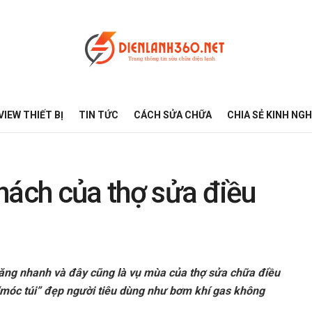
VIEW THIẾT BỊ
TIN TỨC
CÁCH SỬA CHỮA
CHIA SẺ KINH NG
hách của thợ sửa điều
ăng nhanh và đây cũng là vụ mùa của thợ sửa chữa điều
“móc túi” đẹp người tiêu dùng như bơm khí gas không