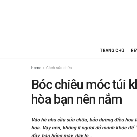
TRANG CHỦ
RE
Home
Cách sửa chữa
Bóc chiêu móc túi k
hòa bạn nên nắm
Vào hè nhu cầu sửa chữa, bảo dưỡng điều hòa t
hòa. Vậy nên, không ít người dở mánh khóe để 
đầy, báo hỏng máy, dây Ic…