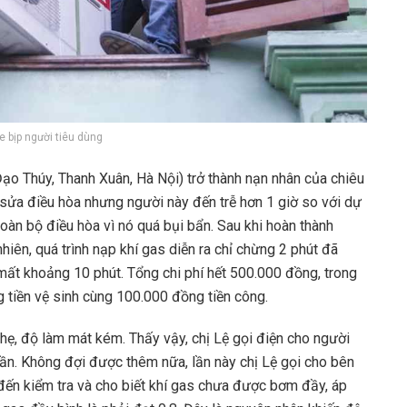
 bịp người tiêu dùng
ạo Thúy, Thanh Xuân, Hà Nội) trở thành nạn nhân của chiêu
ợ sửa điều hòa nhưng người này đến trễ hơn 1 giờ so với dự
oàn bộ điều hòa vì nó quá bụi bẩn. Sau khi hoàn thành
hiên, quá trình nạp khí gas diễn ra chỉ chừng 2 phút đã
 mất khoảng 10 phút. Tổng chi phí hết 500.000 đồng, trong
 tiền vệ sinh cùng 100.000 đồng tiền công.
nhẹ, độ làm mát kém. Thấy vậy, chị Lệ gọi điện cho người
lần. Không đợi được thêm nữa, lần này chị Lệ gọi cho bên
 đến kiểm tra và cho biết khí gas chưa được bơm đầy, áp