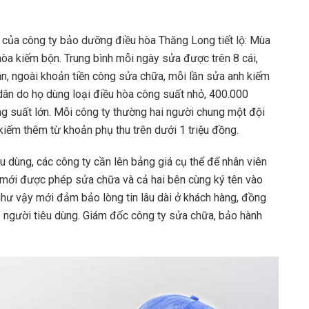
 của công ty bảo dưỡng điều hòa Thăng Long tiết lộ: Mùa
hòa kiếm bộn. Trung bình mỗi ngày sửa được trên 8 cái,
dân, ngoài khoản tiền công sửa chữa, mỗi lần sửa anh kiếm
dân do họ dùng loại điều hòa công suất nhỏ, 400.000
ng suất lớn. Mỗi công ty thường hai người chung một đội
iếm thêm từ khoản phụ thu trên dưới 1 triệu đồng.
êu dùng, các công ty cần lên bảng giá cụ thể để nhân viên
 mới được phép sửa chữa và cả hai bên cùng ký tên vào
như vậy mới đảm bảo lòng tin lâu dài ở khách hàng, đồng
i” người tiêu dùng. Giám đốc công ty sửa chữa, bảo hành